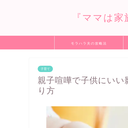
『ママは家
モラハラ夫の攻略法
子育て
親子喧嘩で子供にいい
り方