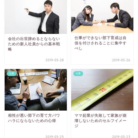
仕事ができない部下育成は自
会社の出世諦めるとならない
信を付けされることに集中す
ための新人社員からの基本戦
べし
略
2019-03-28
2019-03-26
仕事
仕事
相性が悪い部下の育て方パワ
ママ起業が失敗して家族が崩
ハラにならないための心得
壊しないためのセルフイメー
ジ
2019-03-25
2019-03-23