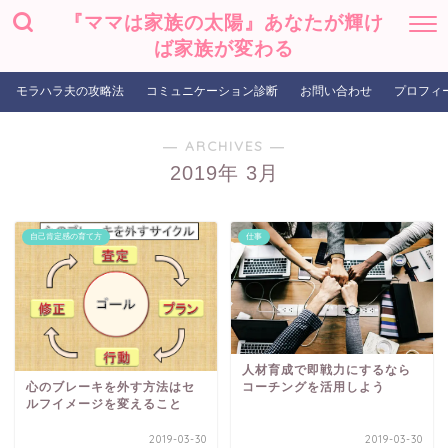
『ママは家族の太陽』あなたが輝け
ば家族が変わる
モラハラ夫の攻略法
コミュニケーション診断
お問い合わせ
プロフィ
― ARCHIVES ―
2019年 3月
自己肯定感の育て方
仕事
人材育成で即戦力にするなら
心のブレーキを外す方法はセ
コーチングを活用しよう
ルフイメージを変えること
2019-03-30
2019-03-30