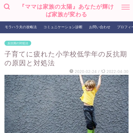
『ママは家族の太陽』あなたが輝け
ば家族が変わる
モラハラ夫の攻略法
コミュニケーション診断
お問い合わせ
プロフィ
反抗期の対処法
子育てに疲れた小学校低学年の反抗期
の原因と対処法
2020-02-24
/
2022-04-30