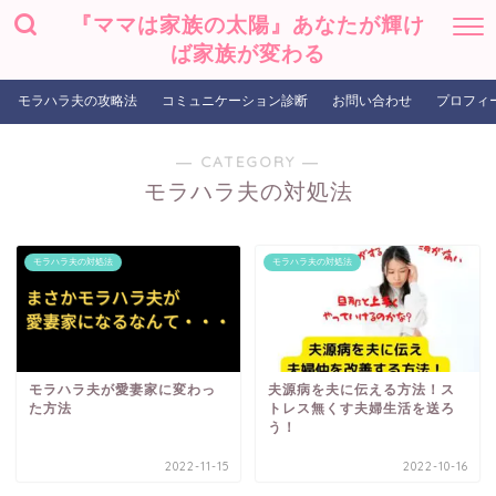
『ママは家族の太陽』あなたが輝け
ば家族が変わる
モラハラ夫の攻略法
コミュニケーション診断
お問い合わせ
プロフィ
― CATEGORY ―
モラハラ夫の対処法
モラハラ夫の対処法
モラハラ夫の対処法
モラハラ夫が愛妻家に変わっ
夫源病を夫に伝える方法！ス
た方法
トレス無くす夫婦生活を送ろ
う！
2022-11-15
2022-10-16