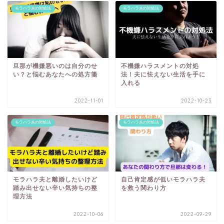
モラハラ夫の対処法
モラハラ夫の対処法
旦那が機嫌悪いのは自分のせ
不機嫌ハラスメントの対処
い？と悩むあなたへの処方箋
法！夫に怯えない生活を手に
入れる
2022-11-01
2022-10-23
モラハラ夫の対処法
モラハラ夫の対処法
モラハラ夫と離婚したいけど
自己肯定感が低いモラハラ夫
踏み出せない辛い気持ちの整
を救う関わり方
理方法
2022-10-06
2022-09-29