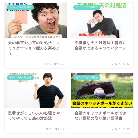
モラハラ夫の対処法
モラハラ夫の対処法
夫の暴言や小言の対処法！コ
不機嫌な夫の対処法！普通に
ミュケーション能力を高めよ
会話ができる４つのパターン
う
2022-09-22
2022-09-16
モラハラ夫の対処法
モラハラ夫の対処法
恩着せがましい夫の心理とや
会話のキャッチボールができ
ってやってる感の対処法
ない旦那の取り扱い説明書
2022-08-18
2022-05-15