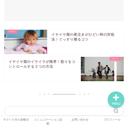
モラハラ夫の攻略法
イヤイヤ期の夜泣きがひどい時の対処
コミュニケーション診断
法！ぐっすり寝るコツ
お問い合わせ
イヤイヤ期のイライラが限界！怒りをコ
ントロールする３つの方法
プロフィール
MENU
モラハラ夫の攻略法
コミュニケーション診
お問い合わせ
プロフィール
断