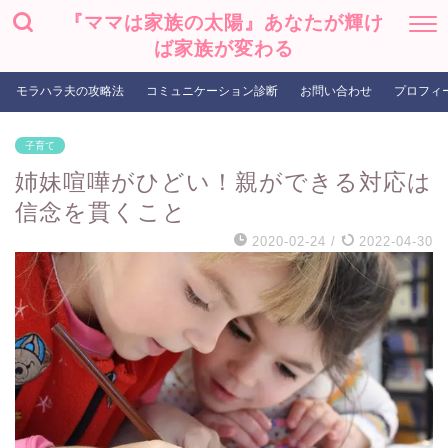
『ママは家族の太陽』あなたが輝け
ば家族が変わる
モラハラ夫の攻略法
コミュニケーション診断
お問い合わせ
プロフィ
子育て
姉妹喧嘩がひどい！親ができる対応は
信念を貫くこと
2020-02-24
/
2022-04-30