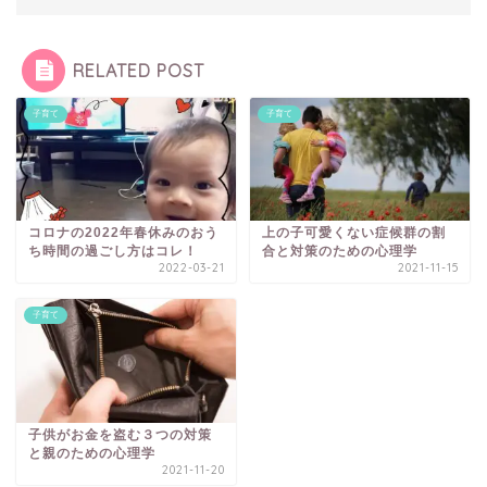
RELATED POST
子育て
子育て
コロナの2022年春休みのおう
上の子可愛くない症候群の割
ち時間の過ごし方はコレ！
合と対策のための心理学
2022-03-21
2021-11-15
子育て
子供がお金を盗む３つの対策
と親のための心理学
2021-11-20