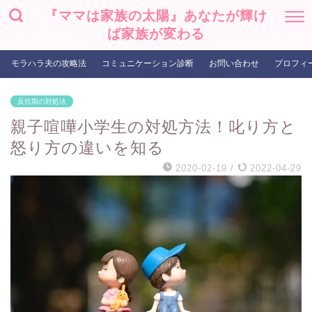
『ママは家族の太陽』あなたが輝け
ば家族が変わる
モラハラ夫の攻略法
コミュニケーション診断
お問い合わせ
プロフィ
反抗期の対処法
親子喧嘩小学生の対処方法！叱り方と
怒り方の違いを知る
2020-02-19
/
2022-04-29