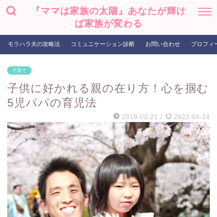
『ママは家族の太陽』あなたが輝け
ば家族が変わる
モラハラ夫の攻略法
コミュニケーション診断
お問い合わせ
プロフィ
子育て
子供に好かれる親の在り方！心を掴む
5児パパの育児法
2019-02-21
/
2022-04-14