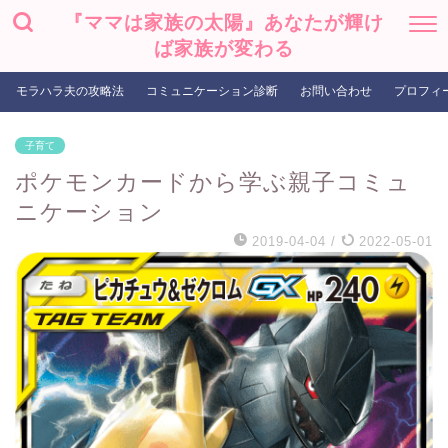
『ママは家族の太陽』あなたが輝け
ば家族が変わる
モラハラ夫の攻略法
コミュニケーション診断
お問い合わせ
プロフィ
子育て
ポケモンカードから学ぶ親子コミュ
ニケーション
2019-04-04
/
2022-05-01