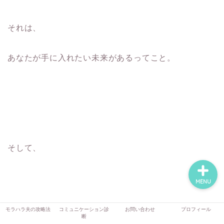
それは、
モラハラ夫の攻略法
あなたが手に入れたい未来があるってこと。
コミュニケーション診断
お問い合わせ
プロフィール
そして、
MENU
あなたが手に入れたい未来って
モラハラ夫の攻略法
コミュニケーション診
お問い合わせ
プロフィール
断
過去の体験があったから