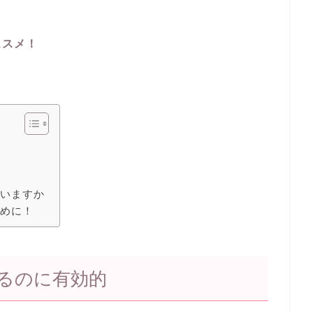
ススメ！
ていますか
ために！
るのに有効的