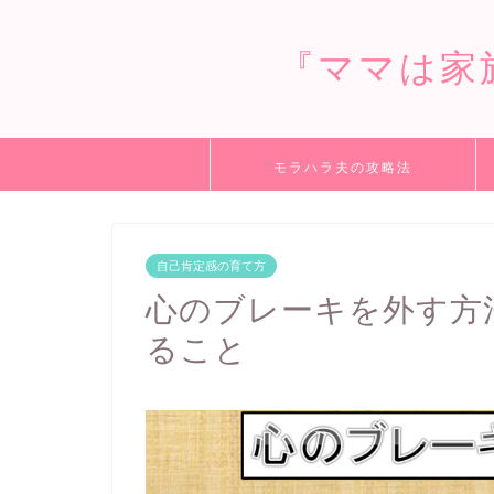
『ママは家
モラハラ夫の攻略法
自己肯定感の育て方
心のブレーキを外す方
ること