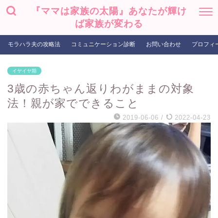
『ママは家族の太陽』あなたが輝け
ば家族が変わる
モラハラ夫の攻略法
コミュニケーション診断
お問い合わせ
プロフィ
イヤイヤ期
3歳の赤ちゃん返りわがままの対象
法！親が家でできること
2019-06-06
/
2022-04-23