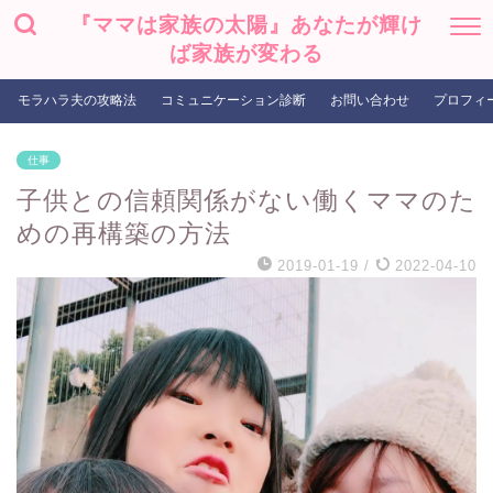
『ママは家族の太陽』あなたが輝け
ば家族が変わる
モラハラ夫の攻略法
コミュニケーション診断
お問い合わせ
プロフィ
仕事
子供との信頼関係がない働くママのた
めの再構築の方法
2019-01-19
/
2022-04-10