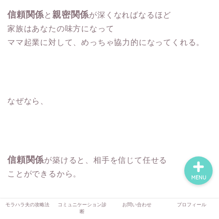
信頼関係
親密関係
と
が深くなればなるほど
家族はあなたの味方になって
モラハラ夫の攻略法
ママ起業に対して、めっちゃ協力的になってくれる。
コミュニケーション診断
お問い合わせ
なぜなら、
プロフィール
信頼関係
が築けると、相手を信じて任せる
ことができるから。
MENU
モラハラ夫の攻略法
コミュニケーション診
お問い合わせ
プロフィール
断