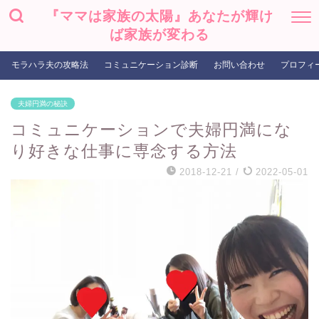
『ママは家族の太陽』あなたが輝け
ば家族が変わる
モラハラ夫の攻略法
コミュニケーション診断
お問い合わせ
プロフィ
夫婦円満の秘訣
コミュニケーションで夫婦円満にな
り好きな仕事に専念する方法
2018-12-21
/
2022-05-01