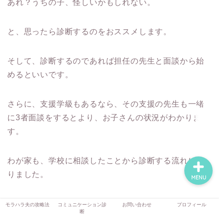
あれ？うちの子、怪しいかもしれない。
と、思ったら診断するのをおススメします。
モラハラ夫の攻略法
そして、診断するのであれば担任の先生と面談から始
コミュニケーション診断
めるといいです。
お問い合わせ
さらに、支援学級もあるなら、その支援の先生も一緒
に3者面談をするとより、お子さんの状況がわかりま
プロフィール
す。
わが家も、学校に相談したことから診断する流れにな
りました。
MENU
発達障害を調べようと思っても、どこに行けばいいか
モラハラ夫の攻略法
コミュニケーション診
お問い合わせ
プロフィール
断
ってわからないよね。