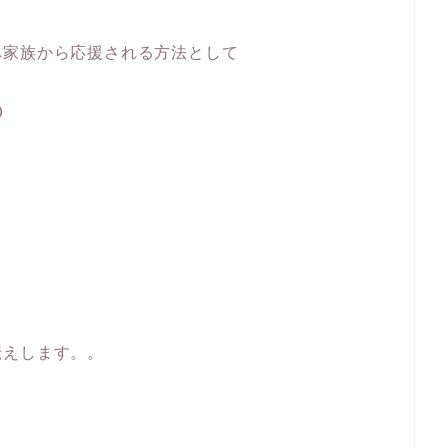
へ家族から応援される方法として
①
伝えします。。