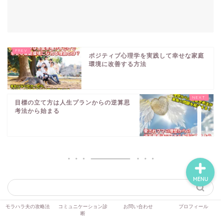
モラハラ夫の攻略法
ポジティブ心理学を実践して幸せな家庭
環境に改善する方法
コミュニケーション診断
お問い合わせ
目標の立て方は人生プランからの逆算思
考法から始まる
プロフィール
MENU
モラハラ夫の攻略法
コミュニケーション診
お問い合わせ
プロフィール
断