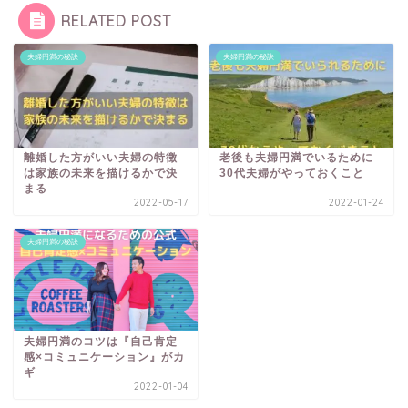
RELATED POST
夫婦円満の秘訣
夫婦円満の秘訣
離婚した方がいい夫婦の特徴
老後も夫婦円満でいるために
は家族の未来を描けるかで決
30代夫婦がやっておくこと
まる
2022-05-17
2022-01-24
夫婦円満の秘訣
夫婦円満のコツは『自己肯定
感×コミュニケーション』がカ
ギ
2022-01-04