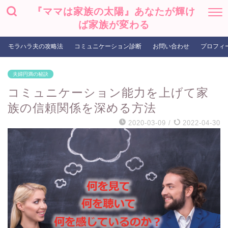
『ママは家族の太陽』あなたが輝け
ば家族が変わる
モラハラ夫の攻略法
コミュニケーション診断
お問い合わせ
プロフィ
夫婦円満の秘訣
コミュニケーション能力を上げて家
族の信頼関係を深める方法
2020-03-09
/
2022-04-30